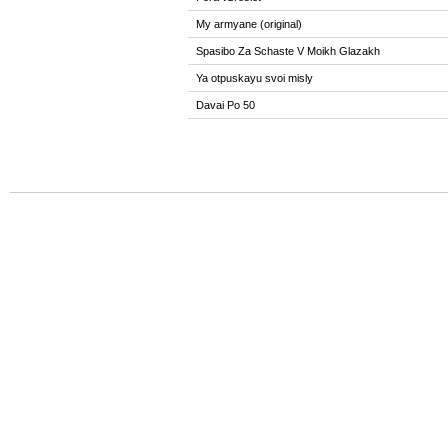
My armyane (original)
Spasibo Za Schaste V Moikh Glazakh
Ya otpuskayu svoi misly
Davai Po 50