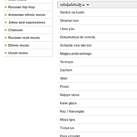
անվանումը
Russian hip hop
Serdce na kuski
Armenian ethnic music
Strannyi son
Jokes and expressions
I love you
Chanson
Dotyanutsya do zvezdy
Russian rock music
Ethnic music
Schastie vsio taki est
Ucom tunes
Magiya prekrastnogo
Ya tvoya
Zachem
Veter
Prosti
Nejnye slova
Karie glaza
Raz I Navsegda
Moya Igra
Tvoya ya
Pora vzroslet