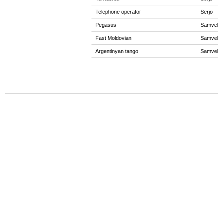
Telephone operator
Serjo
Pegasus
Samvel
Fast Moldovian
Samvel
Argentinyan tango
Samvel