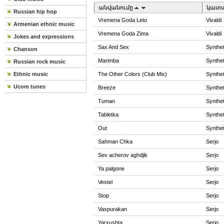
անվանումը
կատա
Russian hip hop
Vremena Goda Leto
Vivaldi
Armenian ethnic music
Vremena Goda Zima
Vivaldi
Jokes and expressions
Sax And Sex
Synthe
Chanson
Marimba
Synthe
Russian rock music
Ethnic music
The Other Colors (Club Mix)
Synthe
Ucom tunes
Breeze
Synthe
Tuman
Synthe
Tabletka
Synthe
Out
Synthe
Sahman Chka
Serjo
Sev acherov aghdjik
Serjo
Ya palgone
Serjo
Vestel
Serjo
Stop
Serjo
Vaspurakan
Serjo
Yarxushta
Serjo